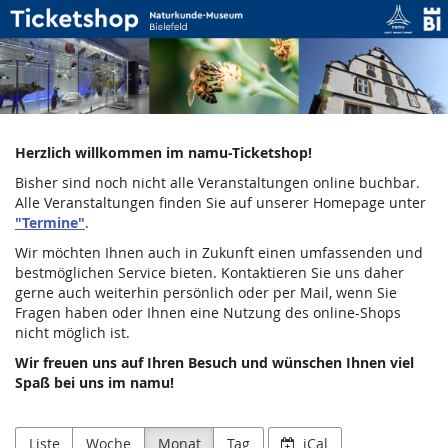
Naturkunde-
Zum
Haupt-
Museum
Inhalt
springen
Bielefeld
Herzlich willkommen im namu-Ticketshop!
Bisher sind noch nicht alle Veranstaltungen online buchbar.
Alle Veranstaltungen finden Sie auf unserer Homepage unter
"Termine"
.
Wir möchten Ihnen auch in Zukunft einen umfassenden und
bestmöglichen Service bieten. Kontaktieren Sie uns daher
gerne auch weiterhin persönlich oder per Mail, wenn Sie
Fragen haben oder Ihnen eine Nutzung des online-Shops
nicht möglich ist.
Wir freuen uns auf Ihren Besuch und wünschen Ihnen viel
Spaß bei uns im namu!
Liste
Woche
Monat
Tag
iCal