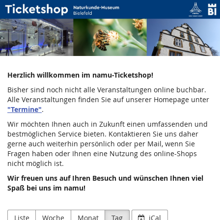
Naturkunde-
Zum
Haupt-
Museum
Inhalt
springen
Bielefeld
Herzlich willkommen im namu-Ticketshop!
Bisher sind noch nicht alle Veranstaltungen online buchbar.
Alle Veranstaltungen finden Sie auf unserer Homepage unter
"Termine"
.
Wir möchten Ihnen auch in Zukunft einen umfassenden und
bestmöglichen Service bieten. Kontaktieren Sie uns daher
gerne auch weiterhin persönlich oder per Mail, wenn Sie
Fragen haben oder Ihnen eine Nutzung des online-Shops
nicht möglich ist.
Wir freuen uns auf Ihren Besuch und wünschen Ihnen viel
Spaß bei uns im namu!
Liste
Woche
Monat
Tag
iCal