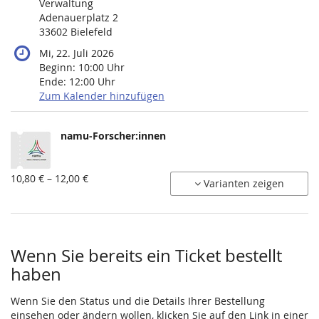
Verwaltung
Adenauerplatz 2
33602 Bielefeld
Mi, 22. Juli 2026
Beginn:
10:00
Uhr
Ende:
12:00
Uhr
Zum Kalender hinzufügen
Produkte
namu-Forscher:innen
Unkategorisierte
Produkte
von
10,80 € – 12,00 €
Varianten zeigen
10,80 €
bis
12,00 €
Wenn Sie bereits ein Ticket bestellt
haben
Wenn Sie den Status und die Details Ihrer Bestellung
einsehen oder ändern wollen, klicken Sie auf den Link in einer