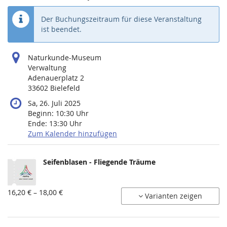
Der Buchungszeitraum für diese Veranstaltung
ist beendet.
Naturkunde-Museum
Verwaltung
Adenauerplatz 2
33602 Bielefeld
Sa, 26. Juli 2025
Beginn:
10:30
Uhr
Ende:
13:30
Uhr
Zum Kalender hinzufügen
Produkte
Seifenblasen - Fliegende Träume
Unkategorisierte
Produkte
von
16,20 € – 18,00 €
Varianten zeigen
16,20 €
bis
18,00 €