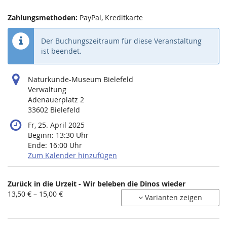
Zahlungsmethoden:
PayPal, Kreditkarte
Der Buchungszeitraum für diese Veranstaltung
ist beendet.
Naturkunde-Museum Bielefeld
Verwaltung
Adenauerplatz 2
33602 Bielefeld
Fr, 25. April 2025
Beginn:
13:30
Uhr
Ende:
16:00
Uhr
Zum Kalender hinzufügen
Produkte
Zurück in die Urzeit - Wir beleben die Dinos wieder
Unkategorisierte
von
13,50 € – 15,00 €
Varianten zeigen
13,50 €
Produkte
bis
15,00 €